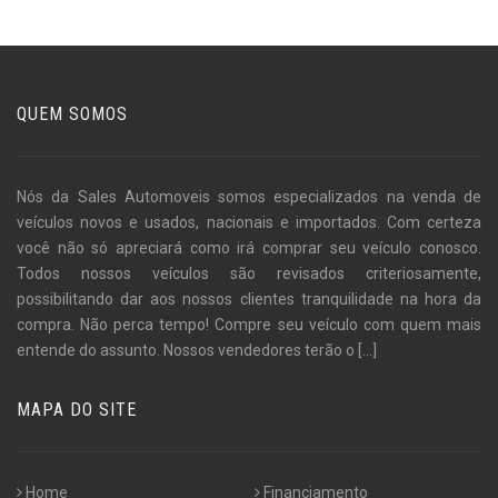
QUEM SOMOS
Nós da Sales Automoveis somos especializados na venda de
veículos novos e usados, nacionais e importados. Com certeza
você não só apreciará como irá comprar seu veículo conosco.
Todos nossos veículos são revisados criteriosamente,
possibilitando dar aos nossos clientes tranquilidade na hora da
compra. Não perca tempo! Compre seu veículo com quem mais
entende do assunto. Nossos vendedores terão o
[...]
MAPA DO SITE
Home
Financiamento